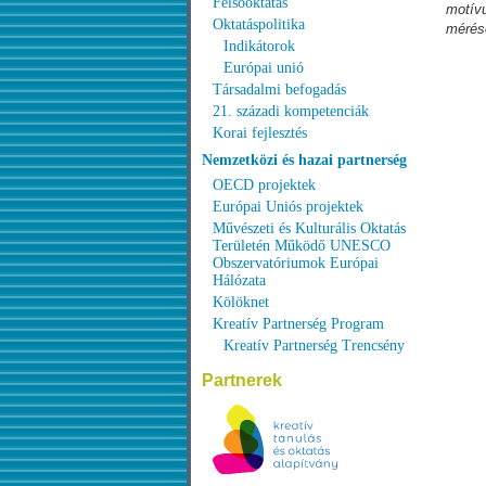
Felsőoktatás
motív
Oktatáspolitika
mérés
Indikátorok
Európai unió
Társadalmi befogadás
21. századi kompetenciák
Korai fejlesztés
Nemzetközi és hazai partnerség
OECD projektek
Európai Uniós projektek
Művészeti és Kulturális Oktatás
Területén Működő UNESCO
Obszervatóriumok Európai
Hálózata
Kölöknet
Kreatív Partnerség Program
Kreatív Partnerség Trencsény
Partnerek