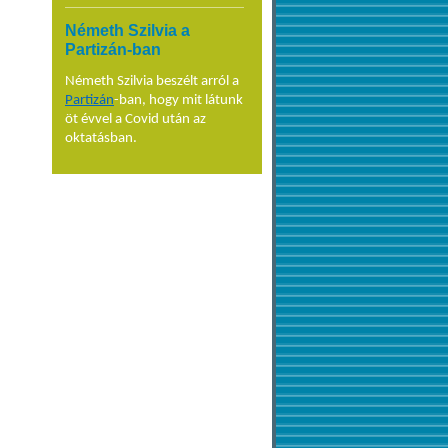
Németh Szilvia a
Partizán-ban
Németh Szilvia beszélt arról a
Partizán
-ban, hogy mit látunk
öt évvel a Covid után az
oktatásban.