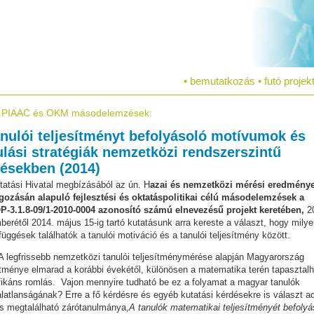
•
bemutatkozás
•
futó projek
, PIAAC és OKM másodelemzések
:
anulói teljesítményt befolyásoló motívumok és
ulási stratégiák nemzetközi rendszerszintű
ésekben (2014)
atási Hivatal megbízásából az ún. H
azai és nemzetközi mérési eredmény
lgozásán alapuló fejlesztési és oktatáspolitikai célú másodelemzések a
-3.1.8-09/1-2010-0004 azonosító számú elnevezésű projekt keretében,
2
erétől 2014. május 15-ig tartó kutatásunk arra kereste a választ, hogy mily
üggések találhatók a tanulói motiváció és a tanulói teljesítmény között.
 legfrissebb nemzetközi tanulói teljesítménymérése alapján Magyarország
ítménye elmarad a korábbi évekétől, különösen a matematika terén tapasztal
fikáns romlás. Vajon mennyire tudható be ez a folyamat a magyar tanulók
latlanságának? Erre a fő kérdésre és egyéb kutatási kérdésekre is választ a
s megtalálható zárótanulmánya,
A tanulók matematikai teljesítményét befolyá