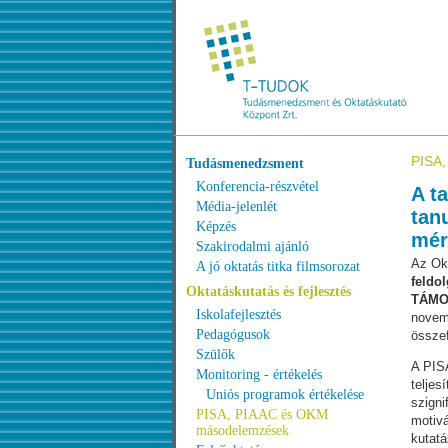
PISA
Tudásmenedzsment
Konferencia-részvétel
A t
Média-jelenlét
tan
Képzés
mér
Szakirodalmi ajánló
Az Okt
A jó oktatás titka filmsorozat
feldo
Oktatáskutatás és fejlesztés
TÁMOP
Iskolafejlesztés
novemb
Pedagógusok
összef
Szülők
A PISA
Monitoring - értékelés
teljes
Uniós programok értékelése
szigni
PISA, PIAAC és OKM
motivá
másodelemzések
kutatá