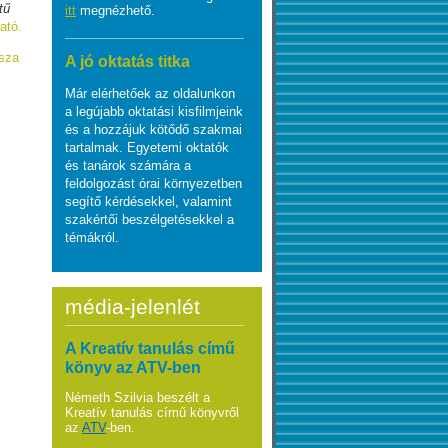
tű
itt
megnézhető.
ható.
sza
A jó oktatás titka
Már elérhetőek az oldalunkon
a legújabb oktatási kisfilmjeink
és a hozzájuk kötődő szakmai
tartalmak. Egyetemi oktatók
és tanárok számára a
feldolgozást órai környezetben
segítő kérdésekkel, valamint
szakértői beszélgetésekkel a
témákról.
média-jelenlét
A Kreatív tanulás című
könyv az ATV-ben
Németh Szilvia beszélt a
Kreatív tanulás című könyvről
az
ATV
-ben.