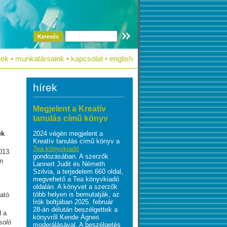
Keresés
tek
•
munkatársaink
•
kapcsolat
•
english
hírek
Megjelent a Kreatív
tanulás című könyv
2024 végén megjelent a
ek
Kreatív tanulás című könyv a
Tea könyvkiadó
013.
gondozásában. A szerzők
en
Lannert Judit és Németh
Szilvia, a terjedelem 660 oldal,
megvehető a Tea könyvkiadó
oldalán. A könyvet a szerzők
több helyen is bemutatják, az
ható
Írók boltjában 2025. február
28-án délután beszélgettek a
d a
könyvről Kende Ágnes
soló
moderálásával. A beszélgetés