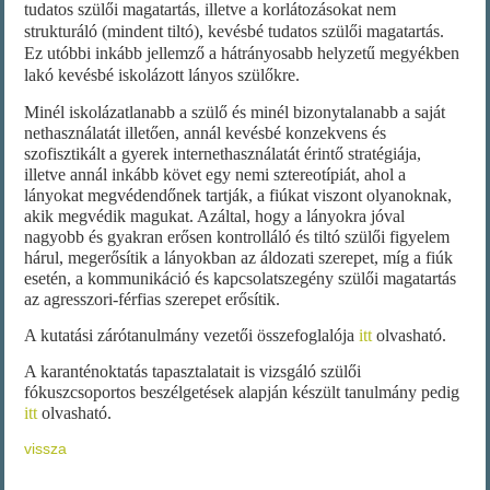
tudatos szülői magatartás, illetve a korlátozásokat nem
strukturáló (mindent tiltó), kevésbé tudatos szülői magatartás.
Ez utóbbi inkább jellemző a hátrányosabb helyzetű megyékben
lakó kevésbé iskolázott lányos szülőkre.
Minél iskolázatlanabb a szülő és minél bizonytalanabb a saját
nethasználatát illetően, annál kevésbé konzekvens és
szofisztikált a gyerek internethasználatát érintő stratégiája,
illetve annál inkább követ egy nemi sztereotípiát, ahol a
lányokat megvédendőnek tartják, a fiúkat viszont olyanoknak,
akik megvédik magukat. Azáltal, hogy a lányokra jóval
nagyobb és gyakran erősen kontrolláló és tiltó szülői figyelem
hárul, megerősítik a lányokban az áldozati szerepet, míg a fiúk
esetén, a kommunikáció és kapcsolatszegény szülői magatartás
az agresszori-férfias szerepet erősítik.
A kutatási zárótanulmány vezetői összefoglalója
itt
olvasható.
A karanténoktatás tapasztalatait is vizsgáló szülői
fókuszcsoportos beszélgetések alapján készült tanulmány pedig
itt
olvasható.
vissza