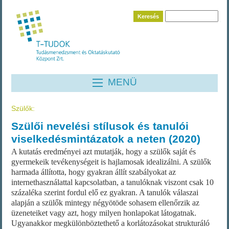
Keresés
MENÜ
Szülők
:
Szülői nevelési stílusok és tanulói
viselkedésmintázatok a neten (2020)
A kutatás eredményei azt mutatják, hogy a szülők saját és
gyermekeik tevékenységeit is hajlamosak idealizálni. A szülők
harmada állította, hogy gyakran állít szabályokat az
internethasználattal kapcsolatban, a tanulóknak viszont csak 10
százaléka szerint fordul elő ez gyakran. A tanulók válaszai
alapján a szülők mintegy négyötöde sohasem ellenőrzik az
üzeneteiket vagy azt, hogy milyen honlapokat látogatnak.
Ugyanakkor megkülönböztethető a korlátozásokat strukturáló