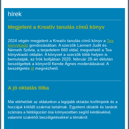
hírek
Megjelent a Kreatív tanulás című könyv
2024 végén megjelent a Kreatív tanulás című könyv a
Tea
könyvkiadó
gondozásában. A szerzők Lannert Judit és
Németh Szilvia, a terjedelem 660 oldal, megvehető a Tea
könyvkiadó oldalán. A könyvet a szerzők több helyen is
bemutatják, az Írók boltjában 2025. február 28-án délután
beszélgettek a könyvről Kende Ágnes moderálásával. A
beszélgetés
itt
megnézhető.
A jó oktatás titka
Már elérhetőek az oldalunkon a legújabb oktatási kisfilmjeink és a
hozzájuk kötődő szakmai tartalmak. Egyetemi oktatók és tanárok
számára a feldolgozást órai környezetben segítő kérdésekkel,
valamint szakértői beszélgetésekkel a témákról.